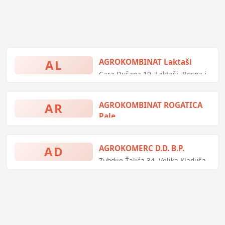
AL
AGROKOMBINAT Laktaši
Cara Dušana 19, Laktaši, Bosna i
Hercegovina
AR
AGROKOMBINAT ROGATICA
Pale
D. Jevđevića bb, Pale, Bosna i
Hercegovina
AD
AGROKOMERC D.D. B.P.
Zuhdije Žalića 34, Velika Kladuša,
Bosna i Hercegovina