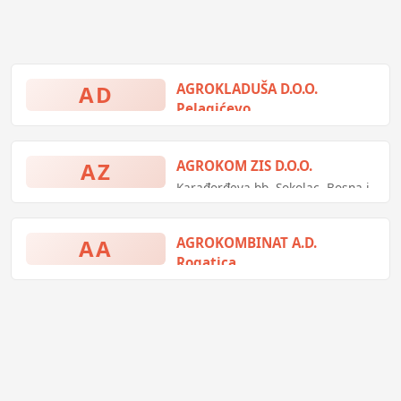
AD
AGROKLADUŠA D.O.O.
Pelagićevo
(prazno), Pelagićevo, Bosna i
Hercegovina
AZ
AGROKOM ZIS D.O.O.
Karađorđeva bb, Sokolac, Bosna i
Hercegovina
AA
AGROKOMBINAT A.D.
Rogatica
Borička bb, Rogatica, Bosna i
Hercegovina