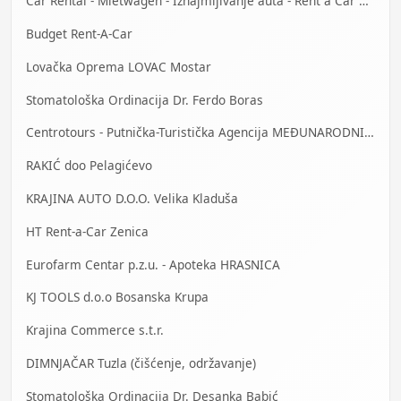
Car Rental - Mietwagen - Iznajmljivanje auta - Rent a Car Banja Luka
Budget Rent-A-Car
Lovačka Oprema LOVAC Mostar
Stomatološka Ordinacija Dr. Ferdo Boras
Centrotours - Putnička-Turistička Agencija MEĐUNARODNI AERODROM Sarajevo
RAKIĆ doo Pelagićevo
KRAJINA AUTO D.O.O. Velika Kladuša
HT Rent-a-Car Zenica
Eurofarm Centar p.z.u. - Apoteka HRASNICA
KJ TOOLS d.o.o Bosanska Krupa
Krajina Commerce s.t.r.
DIMNJAČAR Tuzla (čišćenje, održavanje)
Stomatološka Ordinacija Dr. Desanka Babić