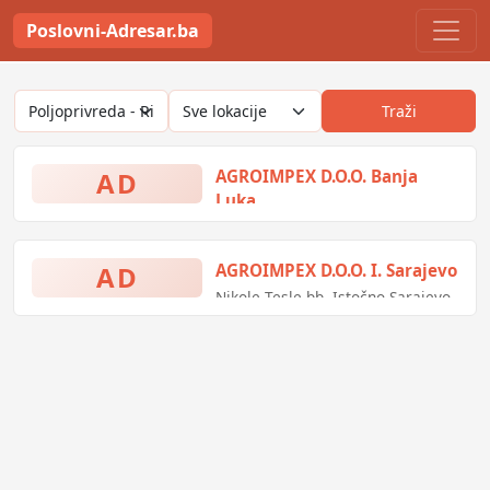
Poslovni-Adresar.ba
Traži
AD
AGROIMPEX D.O.O. Banja
Luka
Bože Nikolića 8, Banja Luka,
Bosna i Hercegovina
AD
AGROIMPEX D.O.O. I. Sarajevo
Nikole Tesle bb, Istočno Sarajevo,
Bosna i Hercegovina