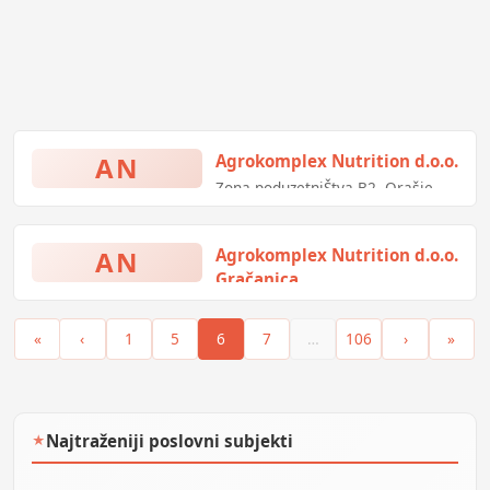
AN
Agrokomplex Nutrition d.o.o.
Zona poduzetniŠtva B2, Orašje,
Bosna i Hercegovina
AN
Agrokomplex Nutrition d.o.o.
Gračanica
Brčanska Malta bb, Gračanica,
Bosna i Hercegovina
«
‹
1
5
6
7
…
106
›
»
Najtraženiji poslovni subjekti
★