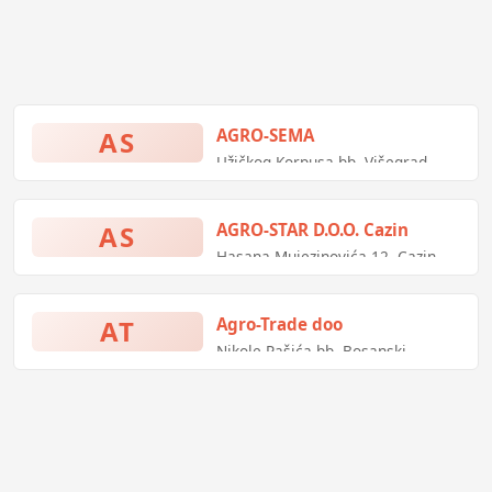
AS
AGRO-SEMA
Užičkog Korpusa bb, Višegrad,
Bosna i Hercegovina
AS
AGRO-STAR D.O.O. Cazin
Hasana Mujezinovića 12, Cazin,
Bosna i Hercegovina
AT
Agro-Trade doo
Nikole Pašića bb, Bosanski
Šamac, Bosna i Hercegovina