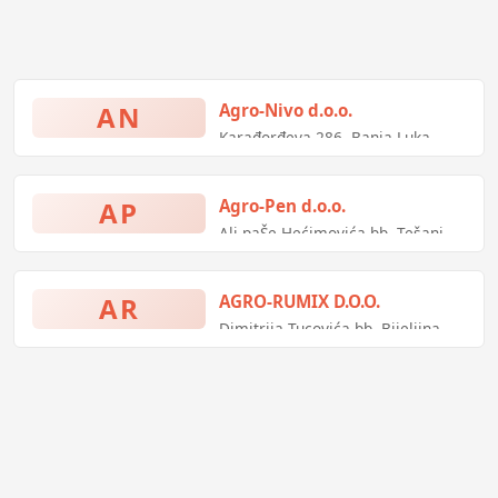
AN
Agro-Nivo d.o.o.
Karađorđeva 286, Banja Luka,
Bosna i Hercegovina
AP
Agro-Pen d.o.o.
Ali-paŠe Hećimovića bb, Tešanj,
Bosna i Hercegovina
AR
AGRO-RUMIX D.O.O.
Dimitrija Tucovića bb, Bijeljina,
Bosna i Hercegovina