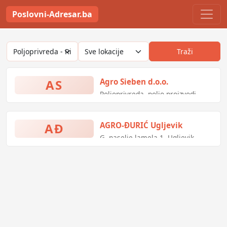
Poslovni-Adresar.ba
Traži
AS
Agro Sieben d.o.o.
Poljoprivreda, poljo-proizvodi,
poljoprivredni alati
AĐ
AGRO-ĐURIĆ Ugljevik
G. naselje lamela 1, Ugljevik,
Bosna i Hercegovina