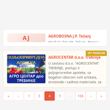
AJ
AGROBOSNA J.P. Tešanj
Maršala Tita bb, Tešanj, Bosna i
Hercegovina
VIP PREMIUM
AGROCENTAR d.o.o. Trebinje
U sastavu d.o.o. "AGROCENTAR"
TREBINJE, posluju 3
poljoprivredne apoteke, sa
bogatim izborom svih artikala,
proizvoda i sadnog materijala, za
potrebe poljoprivrede. Takođe,
nudimo savjetodavne usluge.
«
‹
1
3
4
5
…
106
›
»