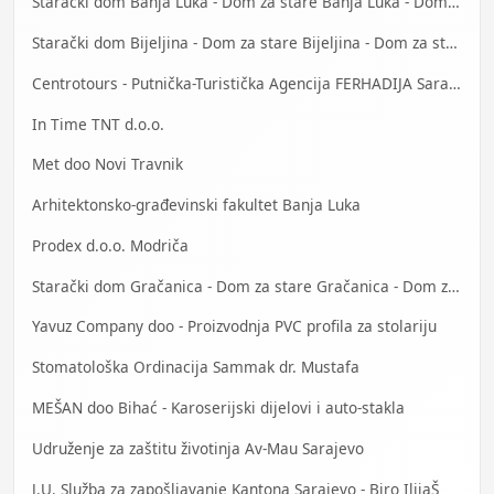
Starački dom Banja Luka - Dom za stare Banja Luka - Dom za stara lica Banjaluka
Starački dom Bijeljina - Dom za stare Bijeljina - Dom za stara lica Bijeljina
Centrotours - Putnička-Turistička Agencija FERHADIJA Sarajevo
In Time TNT d.o.o.
Met doo Novi Travnik
Arhitektonsko-građevinski fakultet Banja Luka
Prodex d.o.o. Modriča
Starački dom Gračanica - Dom za stare Gračanica - Dom za stara lica Gračanica
Yavuz Company doo - Proizvodnja PVC profila za stolariju
Stomatološka Ordinacija Sammak dr. Mustafa
MEŠAN doo Bihać - Karoserijski dijelovi i auto-stakla
Udruženje za zaštitu životinja Av-Mau Sarajevo
J.U. Služba za zapošljavanje Kantona Sarajevo - Biro IlijaŠ