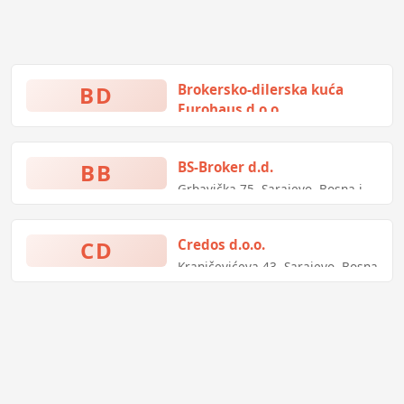
BD
Brokersko-dilerska kuća
Eurohaus d.o.o.
Safvet-bega BaŠagića 59,
Sarajevo, Bosna i Hercegovina
BB
BS-Broker d.d.
Grbavička 75, Sarajevo, Bosna i
Hercegovina
CD
Credos d.o.o.
Kranjčevićeva 43, Sarajevo, Bosna
i Hercegovina