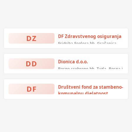
DZ
DF Zdravstvenog osiguranja
Fridriha Foglera bb, Gračanica,
Bosna i Hercegovina
DD
Dionica d.o.o.
Bosne srebrene bb, Tuzla, Bosna i
Hercegovina
DF
Društveni fond za stambeno-
komunalnu djelatnost
Branilaca BiH bb, Ključ, Bosna i
Hercegovina