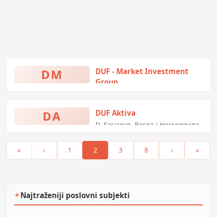
DM
DUF - Market Investment
Group
Muhameda Kantardžića 3,
Sarajevo, Bosna i Hercegovina
DA
DUF Aktiva
D, Sarajevo, Bosna i Hercegovina
«
‹
1
2
3
8
›
»
Najtraženiji poslovni subjekti
★