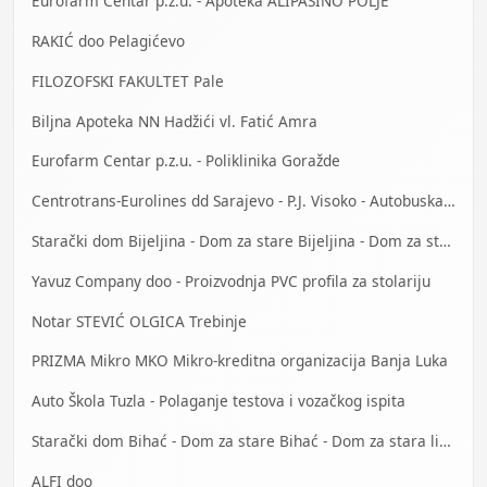
Eurofarm Centar p.z.u. - Apoteka ALIPAŠINO POLJE
RAKIĆ doo Pelagićevo
FILOZOFSKI FAKULTET Pale
Biljna Apoteka NN Hadžići vl. Fatić Amra
Eurofarm Centar p.z.u. - Poliklinika Goražde
Centrotrans-Eurolines dd Sarajevo - P.J. Visoko - Autobuska stanica
Starački dom Bijeljina - Dom za stare Bijeljina - Dom za stara lica Bijeljina
Yavuz Company doo - Proizvodnja PVC profila za stolariju
Notar STEVIĆ OLGICA Trebinje
PRIZMA Mikro MKO Mikro-kreditna organizacija Banja Luka
Auto Škola Tuzla - Polaganje testova i vozačkog ispita
Starački dom Bihać - Dom za stare Bihać - Dom za stara lica Bihać
ALFI doo