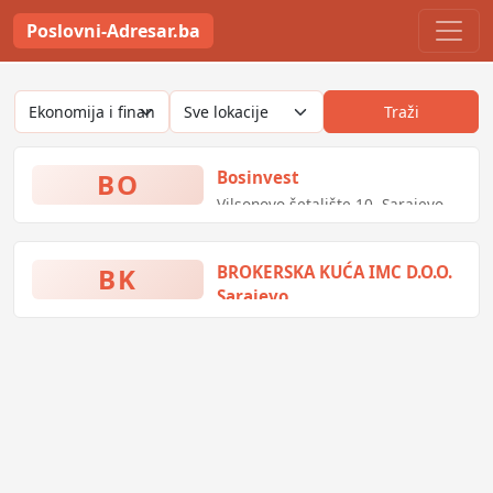
Poslovni-Adresar.ba
Traži
BO
Bosinvest
Vilsonovo šetalište 10, Sarajevo,
Bosna i Hercegovina
BK
BROKERSKA KUĆA IMC D.O.O.
Sarajevo
Društvo za poslovanje
vrijednosnim papirima