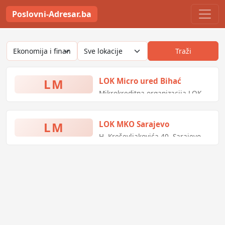
Poslovni-Adresar.ba
Traži
LM
LOK Micro ured Bihać
Mikrokreditna organizacija LOK
mikro krediti - kreditni ured Bihać
LM
LOK MKO Sarajevo
H. Kreševljakovića 40, Sarajevo,
Bosna i Hercegovina